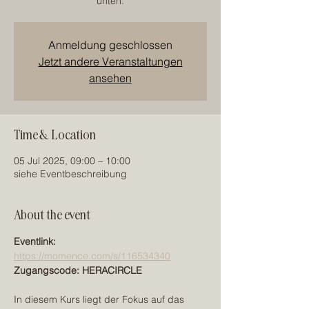
unten.
Anmeldung geschlossen
Jetzt andere Veranstaltungen
ansehen
Time & Location
05 Jul 2025, 09:00 – 10:00
siehe Eventbeschreibung
About the event
Eventlink: 
https://momence.com/s/116534340
Zugangscode: HERACIRCLE
In diesem Kurs liegt der Fokus auf das 