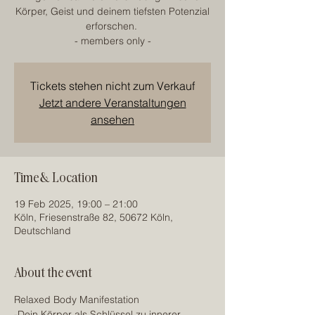
Körper, Geist und deinem tiefsten Potenzial
erforschen.
- members only -
Tickets stehen nicht zum Verkauf
Jetzt andere Veranstaltungen
ansehen
Time & Location
19 Feb 2025, 19:00 – 21:00
Köln, Friesenstraße 82, 50672 Köln,
Deutschland
About the event
Relaxed Body Manifestation
-Dein Körper als Schlüssel zu innerer 