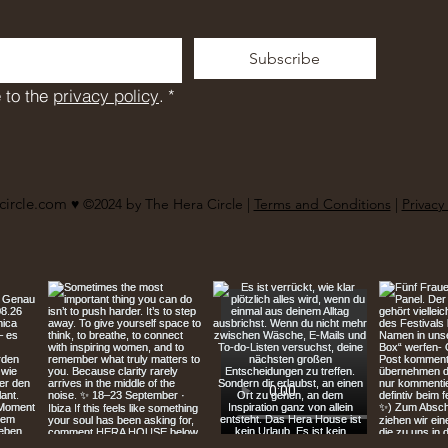
Subscribe
 to the 
privacy policy
.
*
circle.com
♥︎ ©2024 by The Hera Circle |
Terms and Conditions
|
Privacy 