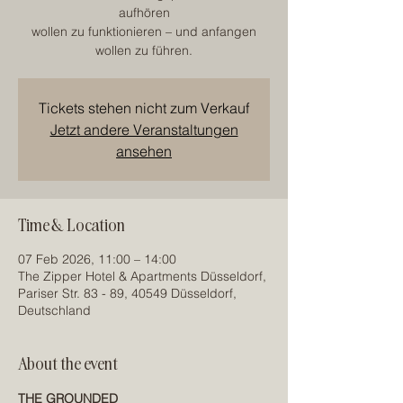
aufhören
wollen zu funktionieren – und anfangen
wollen zu führen.
Tickets stehen nicht zum Verkauf
Jetzt andere Veranstaltungen
ansehen
Time & Location
07 Feb 2026, 11:00 – 14:00
The Zipper Hotel & Apartments Düsseldorf,
Pariser Str. 83 - 89, 40549 Düsseldorf,
Deutschland
About the event
THE GROUNDED 