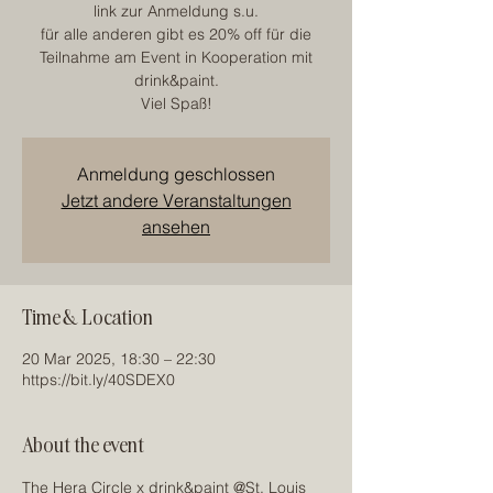
link zur Anmeldung s.u.
für alle anderen gibt es 20% off für die
Teilnahme am Event in Kooperation mit
drink&paint.
Viel Spaß!
Anmeldung geschlossen
Jetzt andere Veranstaltungen
ansehen
Time & Location
20 Mar 2025, 18:30 – 22:30
https://bit.ly/40SDEX0
About the event
The Hera Circle x drink&paint @St. Louis 