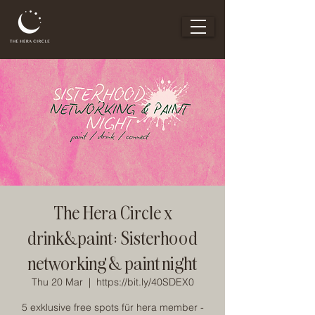
The Hera Circle x
drink&paint: Sisterhood
networking & paint night
Thu 20 Mar
  |  
https://bit.ly/40SDEX0
5 exklusive free spots für hera member -