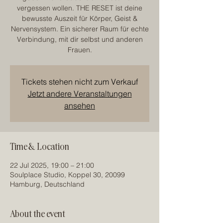
vergessen wollen. THE RESET ist deine
bewusste Auszeit für Körper, Geist &
Nervensystem. Ein sicherer Raum für echte
Verbindung, mit dir selbst und anderen
Frauen.
Tickets stehen nicht zum Verkauf
Jetzt andere Veranstaltungen
ansehen
Time & Location
22 Jul 2025, 19:00 – 21:00
Soulplace Studio, Koppel 30, 20099
Hamburg, Deutschland
About the event