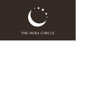
Join our mailing list
Email
*
Subscribe
I have read and agree to the 
privacy policy
.
*