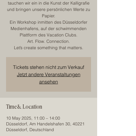
tauchen wir ein in die Kunst der Kalligrafie
und bringen unsere persönlichen Werte zu
Papier.
Ein Workshop inmitten des Düsseldorfer
Medienhafens, auf der schwimmenden
Plattform des Vacation Clubs.
Art. Flow. Connection.
Let’s create something that matters.
Tickets stehen nicht zum Verkauf
Jetzt andere Veranstaltungen
ansehen
Time & Location
10 May 2025, 11:00 – 14:00
Düsseldorf, Am Handelshafen 30, 40221
Düsseldorf, Deutschland