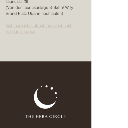
Taunusstr.29
(Von der Taunusanlage S-Bahn/ Willy 
Brand Platz Ubahn hochlaufen)
Get more infos about the event host 
Estefania Lopez